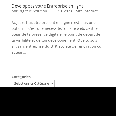
Développez votre Entreprise en ligne!
par
Digitale Solution
|
Juil 19, 2023
|
Site internet
Aujourd’hui, être présent en ligne n’est plus une
option — c’est une nécessité.Ton site web, c’est le
cœur de ta présence digitale, le point de départ de
ta visibilité et de ton développement. Que tu sois
artisan, entreprise du BTP, société de rénovation ou
acteur...
Catégories