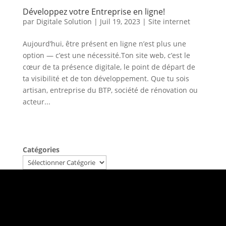
Développez votre Entreprise en ligne!
par
Digitale Solution
|
Juil 19, 2023
|
Site internet
Aujourd’hui, être présent en ligne n’est plus une
option — c’est une nécessité.Ton site web, c’est le
cœur de ta présence digitale, le point de départ de
ta visibilité et de ton développement. Que tu sois
artisan, entreprise du BTP, société de rénovation ou
acteur...
Catégories