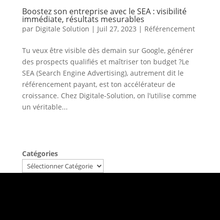
Boostez son entreprise avec le SEA : visibilité
immédiate, résultats mesurables
par
Digitale Solution
|
Juil 27, 2023
|
Référencement
Tu veux être visible dès demain sur Google, générer
des prospects qualifiés et maîtriser ton budget ?Le
SEA (Search Engine Advertising), autrement dit le
référencement payant, est ton accélérateur de
croissance. Chez Digitale-Solution, on l’utilise comme
un véritable...
Catégories