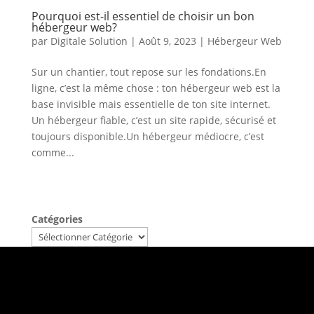
Pourquoi est-il essentiel de choisir un bon
hébergeur web?
par
Digitale Solution
|
Août 9, 2023
|
Hébergeur Web
Sur un chantier, tout repose sur les fondations.En
ligne, c’est la même chose : ton hébergeur web est la
base invisible mais essentielle de ton site internet.
Un hébergeur fiable, c’est un site rapide, sécurisé et
toujours disponible.Un hébergeur médiocre, c’est
comme...
Catégories